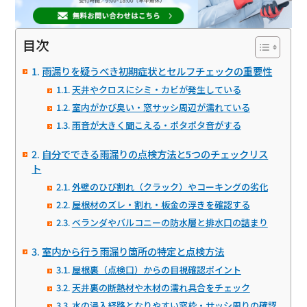
目次
雨漏りを疑うべき初期症状とセルフチェックの重要性
天井やクロスにシミ・カビが発生している
室内がかび臭い・窓サッシ周辺が濡れている
雨音が大きく聞こえる・ポタポタ音がする
自分でできる雨漏りの点検方法と5つのチェックリス
ト
外壁のひび割れ（クラック）やコーキングの劣化
屋根材のズレ・割れ・板金の浮きを確認する
ベランダやバルコニーの防水層と排水口の詰まり
室内から行う雨漏り箇所の特定と点検方法
屋根裏（点検口）からの目視確認ポイント
天井裏の断熱材や木材の濡れ具合をチェック
水の浸入経路となりやすい窓枠・サッシ周りの確認