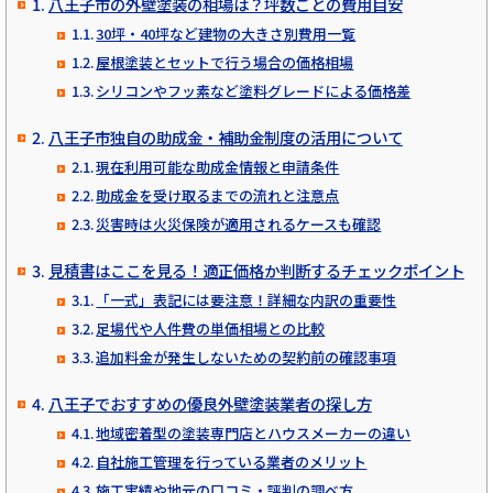
八王子市の外壁塗装の相場は？坪数ごとの費用目安
30坪・40坪など建物の大きさ別費用一覧
屋根塗装とセットで行う場合の価格相場
シリコンやフッ素など塗料グレードによる価格差
八王子市独自の助成金・補助金制度の活用について
現在利用可能な助成金情報と申請条件
助成金を受け取るまでの流れと注意点
災害時は火災保険が適用されるケースも確認
見積書はここを見る！適正価格か判断するチェックポイント
「一式」表記には要注意！詳細な内訳の重要性
足場代や人件費の単価相場との比較
追加料金が発生しないための契約前の確認事項
八王子でおすすめの優良外壁塗装業者の探し方
地域密着型の塗装専門店とハウスメーカーの違い
自社施工管理を行っている業者のメリット
施工実績や地元の口コミ・評判の調べ方