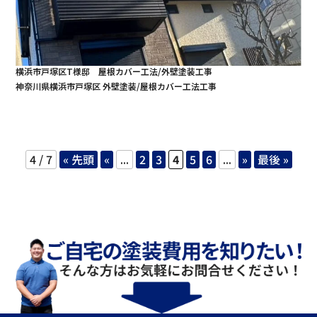
横浜市戸塚区T様邸 屋根カバー工法/外壁塗装工事
神奈川県横浜市戸塚区 外壁塗装/屋根カバー工法工事
4 / 7
« 先頭
«
...
2
3
4
5
6
...
»
最後 »