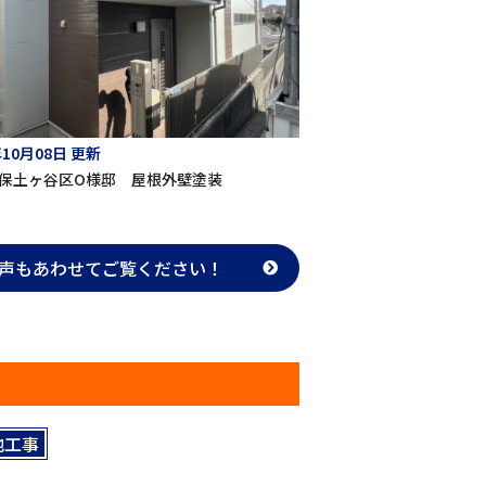
年10月08日 更新
保土ヶ谷区O様邸 屋根外壁塗装
声も
あわせてご覧ください！
他工事