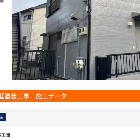
壁塗装工事 施工データ
装
装工事