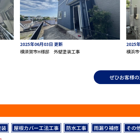
2025年06月03日 更新
2025
横須賀市H様邸 外壁塗装工事
横浜市
ぜひお客様の
塗装
屋根カバー工法工事
防水工事
雨漏り補修
その