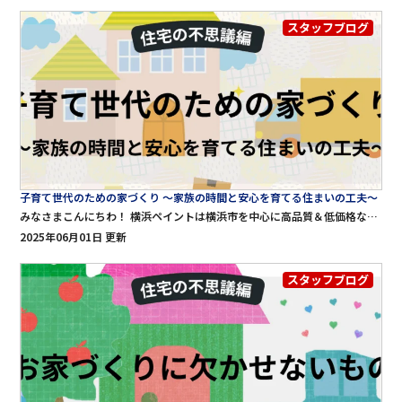
スタッフブログ
子育て世代のための家づくり ～家族の時間と安心を育てる住まいの工夫～
みなさまこんにちわ！ 横浜ペイントは横浜市を中心に高品質＆低価格な外壁塗装・屋根工事・雨漏り修理をご提供する専門店です。 横浜ペイントのブログをご覧頂きありがとうございます♪ 今回は子育て世代のお家づくりについて詳しく解説させて頂きます！ 子育て世代のための家づくり ～家族の時間と安心を育てる住まいの工夫～ 「子どもが生まれたから、そろそろ家を建てたい」「手狭なアパートを出て、のびのび子育てできるマイホームを」 そんなふうに思い始めたとき、家づくりにはたくさんの夢と同時に、悩みや不安もついてくるものです。 子育て世代にとって、家は「家族の成長とともに変化していく場所」です。 だからこそ、単なる間取りやデザインではなく、「これからの暮らし方」そのものを見すえた住まいづくりが大切です。 ここでは、子育て世代が家づくりで特に気をつけたいポイントを７つの視点からご紹介します。 1. 安心・安全な家づくり まず最も重要なのは、子どもが安心して暮らせる環境を整えることです。 バリアフリー設計：段差をなくし、つまずきにくい床材や滑りにくい素材を使用。とくに玄関や水まわりには配慮が必要です。 階段の位置と安全対策：階段にはベビーゲートの設置を前提とした設計を。また、転倒しにくい傾斜角や手すりの高さにも注意。 コンセントの位置：小さな子どもの手の届かない高さに設けたり、安全カバーを取り付けると安心です。 キッチンや浴室の危険防止：オープンキッチンでも、子どもが火や包丁に近づかない工夫を。 また、万が一の災害時に備えて、耐震性や感電防止、備蓄スペースなども計画に入れておきましょう。 2. 家事動線を短く、効率よく 子育て中はとにかく時間がない。だからこそ、家事のしやすさは家づくりの大きなカギです。 洗濯→干す→たたむ→しまうまでの動線を一直線に →ランドリールームとファミリークローゼットを近くに設けるのが人気です。 キッチン中心の回遊動線 →料理中でも子どもの様子が見られ、ダイニング・リビングとの行き来もスムーズ。 室内物干しスペースの確保 →雨の日や夜間の洗濯にも便利。共働き家庭では必須ともいえる設備です。 毎日の家事のストレスを少しでも軽くすることで、育児により多くの時間と心の余裕が生まれます。 3. 収納の工夫で「片付く家」に 子どもがいると、とにかく物が増えます。おもちゃ、衣類、学用品、ベビーカー、三輪車など、収納が足りないとすぐに散らかってしまいます。 玄関に土間収納（シューズクローク）：ベビーカーや外遊びグッズを収納できて便利。 リビング近くにファミリークローゼット：衣類や荷物を家族全員でまとめて管理できる空間。 キッチン裏のパントリー：食材や日用品のストックを効率よく整理できます。 おもちゃの収納棚：低めで子どもが自分で片づけられる設計を。 「使う場所に収納をつくる」ことを意識すると、家の中がぐっと整いやすくなります。 4. 成長に合わせて変化できる間取り 子どもはどんどん成長します。今はベビーベッドを置くスペースが必要でも、数年後には勉強机や自室が必要になるかもしれません。 リビングの一角にキッズスペース：就学前は家族と同じ空間で遊び・学ぶ場所に。 将来分割できる子ども部屋：最初は広く、必要に応じて間仕切りできると便利です。 フレキシブルな使い方ができる部屋：客間・在宅ワーク・趣味部屋など、ライフスタイルに合わせて使い方を変えられる空間を用意。 「いま」だけでなく「10年後」「20年後」の家族のかたちを見すえておくことが、長く愛される家づくりにつながります。 5. リビングを家族の中心に 子育て家庭にとって、リビングは「家族が集まる場所」であると同時に、「子どもを見守る場所」にもなります。 リビング階段：子どもが帰宅したときに、自然と家族と顔を合わせられる。 スタディコーナー：ダイニング横やリビングの一角に勉強スペースを設け、親の目が届くように。 吹き抜けや窓を活かした明るい空間：明るく開放的な空間は、子どもの情緒にも良い影響を与えます。 家族が自然と集まり、コミュニケーションが生まれるリビングを意識した設計が重要です。 6. 子どもの「外遊び」や「自然体験」を意識した工夫 近年では「庭があること」が家づくりの決め手になるケースも増えています。 芝生やウッドデッキのある庭：子どもが裸足で遊んだり、ピクニック気分を楽しんだりできます。 家庭菜園スペース：食育にもつながり、親子で自然に触れる機会が生まれます。 外から直接アクセスできる勝手口や水道：汚れて帰ってきても安心。 家の中だけでなく、「外でどう遊ぶか」も、子どもにとっては大切な育ちの時間になります。 7. 将来を見すえた家づくり 子どもが独立したあと、家はどう使われるのでしょうか？ 今だけでなく、数十年後の使い方まで想像しておくことが大切です。 親世代との同居や介護を視野に：将来的に１階に寝室が必要になるかもしれません。 可変性のある設計：子ども部屋が不要になったら趣味部屋や書斎へ。 リフォームしやすい構造：構造上、壁を抜きやすい間取りにしておくと将来のリノベーションがしやすくなります。 「そのときの暮らしに合わせて柔軟に使える家」を設計することが、家族みんなにとっての安心になります。 まとめ 子育て世代の家づくりは、「今の子育て」と「将来の暮らし」のバランスをとることがポイントです。 安全性、家事のしやすさ、成長への対応、家族のつながり、自然とのふれあい、将来の見通し――これらをどう住まいに落とし込むかによって、家の価値は大きく変わります。 家は「建てて終わり」ではなく、「家族とともに育っていく場所」です。 何より大切なのは、「この家にいて幸せだな」と、家族全員が思えること。 ぜひ、今だけでなく、10年後・20年後の家族の笑顔を思い描きながら、後悔のない家づくりをしたいですね！
2025年06月01日 更新
スタッフブログ