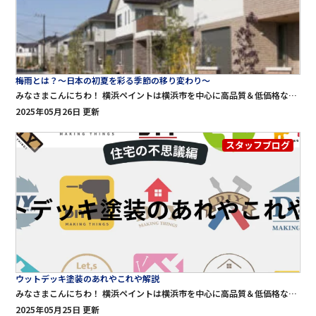
梅雨とは？～日本の初夏を彩る季節の移り変わり～
みなさまこんにちわ！ 横浜ペイントは横浜市を中心に高品質＆低価格な外壁塗装・屋根工事・雨漏り修理をご提供する専門店です。 横浜ペイントのブログをご覧頂きありがとうございます♪ そろそろ梅雨入りも近くなってきたので梅雨について詳しく解説して行きます♪ 梅雨とは？～日本の初夏を彩る季節の移り変わり～ 梅雨（つゆ）は、日本をはじめ東アジアの広い地域で見られる、春から夏への移行期に発生する長雨の季節です。日本では一般的に5月下旬から7月中旬ごろにかけて訪れ、天候が不安定で雨の日が多くなります。 梅雨は農業、自然、建築、私たちの暮らしにさまざまな影響を与える重要な気象現象です。 本記事では、梅雨入りの基準、梅雨の仕組み、地域差、暮らしへの影響、備え方、そして梅雨明けとの違いまで、総合的に3000字で解説していきます。 1. 梅雨とは？その正体と発生のしくみ 梅雨とは、太平洋高気圧とオホーツク海高気圧という二つの勢力が拮抗することで生じる「梅雨前線」による長期的な降雨期です。日本列島はこの時期、南から暖かく湿った空気（太平洋高気圧）と、北からの冷たい空気（オホーツク海高気圧）に挟まれ、**梅雨前線（ばいうぜんせん）**が停滞します。 この梅雨前線は、停滞しながら南北に揺れ動き、数週間にわたって雨を降らせます。前線の活動が活発なときには大雨をもたらし、土砂災害や洪水のリスクが高まります。 2. 梅雨入りの「基準」とは？ ■ 気象庁の発表する「梅雨入り」 梅雨入りは、日本の気象庁が各地域ごとに「梅雨入りしたとみられる」と発表します。しかしこれは、明確な定義に基づくものではなく、気象観測と予測に基づく総合的な判断です。 ■ 梅雨入りの判断基準（気象庁の見解） 曇りや雨の日が続く見込み 梅雨前線が停滞する兆候 一時的ではなく、季節の変化としての雨期 平年の梅雨入り時期との比較 つまり、「過去の気象データや予測を踏まえ、季節の流れとしてここから梅雨入りと見られる」という「見解」によるものであり、厳密な日付の決まりや客観的な数値的基準は存在しません。 ■ 注意点 「梅雨入りしたと見られる」という表現を使うのは、後日データを見て修正される可能性があるからです。 実際、毎年秋に気象庁がその年の梅雨入り・梅雨明けを再評価し、「確定値」として発表します。 3. 地域ごとの梅雨の特徴 ■ 梅雨入りの順序と時期（目安） 地域 平年の梅雨入り 平年の梅雨明け 沖縄地方 5月9日頃 6月23日頃 九州南部 5月30日頃 7月14日頃 九州北部 6月5日頃 7月19日頃 四国・中国 6月5日頃 7月19日頃 近畿・東海 6月6日頃 7月19日頃 関東甲信 6月7日頃 7月19日頃 東北南部 6月12日頃 7月25日頃 東北北部 6月15日頃 7月28日頃 北海道 梅雨なし（例外的に蝦夷梅雨と呼ばれる小規模なものあり） 梅雨の始まりは南から北へと進みます。特に沖縄や九州では5月中旬には梅雨入りし、本州では6月上旬から中旬にかけて始まるのが一般的です。 ■ 「蝦夷梅雨」とは？ 北海道では典型的な梅雨はありませんが、年によっては6月〜7月にかけて天候不順・長雨が続くことがあり、「蝦夷梅雨（えぞつゆ）」と呼ばれます。 4. 梅雨による生活への影響 梅雨は私たちの生活にさまざまな影響を及ぼします。特に湿度や雨量の増加により、住環境や健康面、農作物など幅広い分野に影響します。 ■ 住環境 湿度が高く、カビ・ダニが発生しやすくなる 洗濯物が乾きにくく、室内干しが増える 雨漏りや結露の原因になる ■ 健康面 気圧の変化による頭痛や体調不良 食品の腐敗が早くなり、食中毒のリスクが増す メンタル面での倦怠感やイライラ ■ 農業・自然 水源の確保という点では恵みの雨 一方で長雨による作物の病害や収穫への影響 土砂災害や河川の氾濫などの自然災害リスク 5. 梅雨への備えと対策 梅雨を快適に乗り切るためには、事前の準備と日常的な対策が重要です。 ■ 住まいの備え 除湿機・エアコンの除湿機能を活用 換気を意識してカビ対策（特に浴室・キッチン・クローゼット） 防水・雨漏りチェック（屋根、外壁、窓） ■ 衣類・洗濯 速乾性の衣類や室内干し用の洗剤の活用 扇風機やサーキュレーターで風を循環 靴や傘の乾燥・防カビ対策 ■ 食品と健康 冷蔵保存の徹底 手洗いや調理器具の消毒 湿度の影響による「自律神経の乱れ」に備えて規則正しい生活を 6. 梅雨明けとは？ 梅雨明けも梅雨入りと同じく、気象庁が「梅雨明けしたとみられる」と発表します。これも明確な数値基準ではなく、以下のような傾向をもとに判断されます。 ■ 梅雨明けの判断基準 梅雨前線が北へ押し上げられ、日本列島に影響を与えなくなる 太平洋高気圧の勢力が強まり、晴天が続く 気温と日射量が増え、典型的な「夏型」の気圧配置に 梅雨明け後は一気に夏らしい天気になりますが、同時に猛暑や熱中症のリスクが高まる時期でもあります。 7. まとめ：梅雨は「雨季」だけど、暮らしを見直す好機でもある 梅雨は単なる「雨の季節」ではなく、自然のサイクルに沿った重要な気象現象です。その一方で、暮らしへの影響も大きく、体調管理や住まいの維持においても注意が必要です。 天気予報や気象情報をこまめにチェックし、快適に過ごす工夫を取り入れれば、梅雨をより健やかに乗り越えることができます。雨の合間の晴れ間や、しっとりと濡れた緑の美しさなど、梅雨ならではの情緒もぜひ楽しんでみてください。
2025年05月26日 更新
スタッフブログ
ウットデッキ塗装のあれやこれや解説
みなさまこんにちわ！ 横浜ペイントは横浜市を中心に高品質＆低価格な外壁塗装・屋根工事・雨漏り修理をご提供する専門店です。 横浜ペイントのブログをご覧頂きありがとうございます♪ ウッドデッキ塗装は、木材の美観を保ちつつ、腐食・劣化・変色を防ぐための重要なメンテナンス作業です。日本の気候は湿度が高く、雨や紫外線によるダメージが大きいため、屋外に設置されたウッドデッキは定期的な塗装が必要になります。この記事では、ウッドデッキ塗装の目的、必要性、塗料の種類、道具、手順、注意点、メンテナンス頻度などを詳しく解説させて頂きます！ 1. ウッドデッキ塗装の目的と必要性 ■ 主な目的 防腐・防虫対策 木材は水分を含むことで腐りやすく、またシロアリやキクイムシなどの害虫に狙われやすくなります。塗装により木の表面を保護し、これらを防ぐことができます。 紫外線や雨からの保護 日差しによる紫外線は木材を乾燥させ、割れや反りの原因になります。塗料は木材に膜を作り、外的刺激から守ります。 美観の維持・改善 塗装により色味を整え、経年によるくすみや黒ずみをリセットできます。ナチュラルからモダンまで、好みに合わせた仕上がりも可能です。 2. ウッドデッキ塗装に使われる塗料の種類 塗料には大きく分けて「浸透型」と「造膜型」の2種類があります。 ■ 浸透型塗料（オイルステインなど） 木材に染み込み、内部から保護 木目を活かした自然な仕上がり 塗膜ができないため、剥がれが少ない 再塗装が簡単 耐候性はやや弱く、こまめな塗り直しが必要（1〜2年ごと） 代表的商品： 和信ペイント「ガードラックアクア」 キシラデコール オスモカラー「ウッドステインプロテクター」 ■ 造膜型塗料（水性ペンキ・ウレタン系） 木材表面に塗膜を形成し、水や紫外線を強力にブロック ツヤのある仕上がりも可能 木目は隠れる 剥がれやすいため、下地処理が重要 代表的商品： アサヒペン「水性ウッドデッキ用カラー」 Benjamin Moore「ARBORCOAT」 日本ペイント「水性ウッディガード」 3. 必要な道具・資材 項目 説明 塗料 浸透型 or 造膜型。屋外用で防虫・防腐・防カビ効果のあるものがベスト ハケ・ローラー 塗る面積や細かさに応じて使い分け。広い面はローラー、小口はハケ サンドペーパー 古い塗膜やささくれの除去に使用（#120〜#240） マスキングテープ 周囲の養生（壁や手すり、床との境目）に使用 ウエス（布） 塗料の拭き取り、はみ出しの処理用 バケツ・トレイ 塗料の移し替え、混ぜる作業に便利 高圧洗浄機 or ブラシ 木材の汚れやカビの除去に使う 4. ウッドデッキ塗装の手順 ■ Step1：清掃・乾燥 表面にある土・ホコリ・コケ・カビなどを落とします。 高圧洗浄機があれば効率的ですが、ブラシでも可。 洗浄後は完全に乾燥させることが重要（1〜2日程度） ■ Step2：研磨（サンディング） 古い塗膜やささくれをサンドペーパーで削る 滑らかにすることで塗料の密着度アップ 電動サンダーがあると作業効率が上がる ■ Step3：養生（マスキング） 壁・サッシ・床など、塗料がついてはいけない部分をマスキングテープで保護 ■ Step4：塗装（1回目） 木目に沿ってハケやローラーで均等に塗布 浸透型なら染み込ませるように塗る 塗り残しやムラに注意 ■ Step5：乾燥 メーカー指定の乾燥時間を守る（夏：約2〜4時間、冬：半日〜1日） ■ Step6：塗装（2回目） 1回目と同様に塗布。色ムラの修正や厚みを確保する目的。 状態に応じて3回塗りする場合も ■ Step7：最終乾燥 完全に乾燥してから使用（24時間以上推奨） 5. ウッドデッキ塗装の頻度・タイミング ■ 理想的な再塗装サイクル 塗料の種類 再塗装目安 浸透型（オイル） 1〜2年に1回 造膜型（水性） 2〜3年に1回 ■ 塗り替えサイン 表面の色褪せ・カサつき 塗料の剥がれ・浮き カビ・コケ・黒ずみの再発 木材のささくれ・割れ 定期的なチェックとメンテナンスが、美しさと耐久性を保つポイントです。 6. ウッドデッキ塗装の注意点 ■ 天候の確認 雨天や湿度の高い日（80％以上）は避ける 風が強いとゴミやホコリが付着しやすくなる ■ 塗料の種類と相性に注意 以前の塗装が「造膜型」なら「浸透型」は密着しにくい 前回と同じタイプの塗料を選ぶと失敗しにくい ■ 通気性を確保する 塗装中や乾燥中は通気性をよくし、カビの発生を防ぐ 7. 自分で塗るか、業者に依頼するか？ ■ DIYのメリット 費用を抑えられる（数千円〜1万円程度で可能） 自分好みに塗れる 達成感がある ■ DIYのデメリット 時間と労力がかかる（1日〜2日必要） 仕上がりにムラが出る可能性 塗装前の下地処理を怠るとすぐ劣化する ■ 業者依頼の目安費用 1㎡あたり2,000〜3,500円程度（30㎡で6万〜10万円） まとめ：ウッドデッキ塗装は「守る」と「楽しむ」メンテナンス ウッドデッキ塗装は、単なる見た目の向上だけでなく、木材そのものの寿命を延ばし、住まいの価値を守るための大切な作業です。塗装の種類・タイミング・手順を正しく理解し、定期的にメンテナンスすることで、10年、20年と長く快適なウッドデッキライフを楽しむことができます♪
2025年05月25日 更新