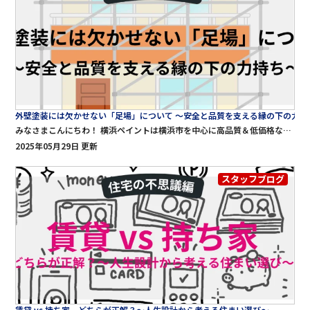
外壁塗装には欠かせない「足場」について 〜安全と品質を支える縁の下の力持
みなさまこんにちわ！ 横浜ペイントは横浜市を中心に高品質＆低価格な外壁塗装・屋根工事・雨漏り修理をご提供する専門店です。 横浜ペイントのブログをご覧頂きありがとうございます♪ 今回は、塗装には欠かせない足場について詳しく解説させて頂きます！ ぜひ、最後までご覧いただければ嬉しいです。 外壁塗装には欠かせない「足場」について 〜安全と品質を支える縁の下の力持ち〜 外壁塗装の見積書に「足場代」として数十万円が記載されていて、驚いた方もいるかもしれません。「ただの鉄パイプにそんなに？」と思うのも無理はありません。しかし、足場は外壁塗装工事の安全性と品質を左右する、非常に重要な存在です。 この記事では、足場の役割や種類、費用相場、法律との関係、トラブル事例まで、足場に関する「知っておくべきこと」を3000字ほどで詳しく解説します。 1. なぜ足場が必要なのか？ 外壁塗装の現場では、足場は単なる作業用の「踏み台」ではなく、以下のような重要な役割を担っています。 ■ 作業員の安全確保 高所作業は常に落下の危険と隣り合わせです。足場があることで、塗装職人が安定した姿勢で作業でき、転落事故のリスクを大幅に減らせます。 ■ 塗装品質の向上 不安定な脚立やはしごでは、ムラや塗り残しが起こりやすくなります。足場を設置することで、作業者の手がしっかり届き、細部まで丁寧な塗装が可能になります。 ■ 近隣や建物の保護 足場に「飛散防止ネット」や「養生シート」を張ることで、塗料やホコリが隣家に飛ぶのを防ぎます。クレームやトラブルを未然に防ぐうえでも、足場は欠かせません。 2. 足場の種類と特徴 足場にはいくつか種類があり、現場の条件に応じて使い分けられます。 ■ 枠組足場（わくぐみあしば） 一般住宅の塗装で最も使われる。 鋼管を組み合わせて頑丈な構造を作る。 高所でも安定性があり、作業効率も高い。 デメリットはやや設置スペースが必要なこと。 ■ 単管足場（たんかんあしば） 単管（直径48.6mmの鉄パイプ）をクランプで繋いで作る。 狭小地や複雑な構造の家に向く。 設置に時間と手間がかかるため、費用は高め。 ■ 移動式足場（ローリングタワー） 一部の部分塗装や低層建物で使用。 キャスターが付いており、移動が可能。 高所作業には向かない。 ■ 足場なし（ロープ作業） 高層ビルや特殊作業に限られる。 住宅の外壁塗装ではほぼ使われない。 ▶︎ 結論：一般的な住宅には「枠組足場」が最も多く使われる。 3. 足場の費用相場 足場代は、外壁塗装費用の中でも大きな割合を占めます。 ■ 費用の目安 相場：1㎡あたり600〜1000円前後 30坪（外壁面積200㎡程度）の家で、約15〜25万円前後が一般的。 ■ 費用の内訳 材料費（鉄パイプなど） 搬入・設置作業費 解体・撤去費 飛散防止ネットや安全装備 ■ 注意点 「足場代無料」と謳う業者には注意。どこかで他の費用に上乗せされている可能性が高いです。 値引き交渉よりも、「見積もり明細が明確か」「安全対策が万全か」に注目すべきです。 4. 足場と法律・規制 日本では、高所作業の安全性確保のため、労働安全衛生法により、一定の高さを超える作業には足場の設置が義務づけられています。 ■ 法的基準（労働安全衛生法） 高さ2m以上で作業する場合、足場または墜落防止措置（安全帯・ネット等）が必須。 足場を組む場合は、**「足場の組立て等作業主任者」**による指導が必要。 ■ 近隣との関係 足場が隣家の敷地にはみ出す場合、「足場使用の承諾書」をもらう必要があります。 養生不足による塗料飛散は、損害賠償の対象になる可能性も。 ▶︎ 安全性と法令順守のためにも、足場の設置は必要不可欠。 5. よくあるトラブルと対策 ■ トラブル1：近隣とのトラブル 足場の組み立てや解体時の騒音、作業員の態度、塗料の飛散など。 【対策】：着工前に近隣への挨拶を行い、作業予定と配慮を伝える。 ■ トラブル2：足場の費用が高い 相場より高額な見積もりや、「無料」と言って後から請求されるケース。 【対策】：複数社から見積もりを取り、内訳を比較。 ■ トラブル3：作業中の転落事故 足場が不十分だったり、安全帯を使っていなかった場合に発生。 【対策】：足場の組立てに資格者がいるか、保険に加入しているかを確認。 6. 足場を設置する際のチェックリスト 以下のようなポイントを確認すると安心です。 チェック項目 内容 足場の種類 枠組足場か単管足場か 面積と単価 ○㎡ × ○円＝合計費用 飛散防止ネットの有無 塗料飛散・養生のためにネットが使用されているか 組立・解体日程 近隣への配慮を含めて工程が明確か 作業者の資格 足場作業主任者が在籍しているか 保険の加入 労災保険や賠償保険に加入しているか 近隣との境界確認 足場が越境しないか、承諾を得ているか 7. まとめ：足場は「コスト」ではなく「投資」 外壁塗装の成功は、実は「足場」にかかっていると言っても過言ではありません。適切な足場があるからこそ、職人は安全かつ丁寧に仕事ができ、最終的な仕上がりや耐久性も向上します。 「足場代を節約したい」という気持ちは理解できますが、足場を削ることは工事の質と安全を削ることに直結します。信頼できる業者を選び、納得いく説明と見積もりを受けたうえで、工事を進めるようにしましょう。
2025年05月29日 更新
スタッフブログ
賃貸 vs 持ち家 どちらが正解？〜人生設計から考える住まい選び〜