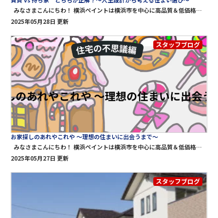
みなさまこんにちわ！ 横浜ペイントは横浜市を中心に高品質＆低価格な外壁塗装・屋根工事・雨漏り修理をご提供する専門店です。 横浜ペイントのブログをご覧頂きありがとうございます♪ 賃貸 vs 持ち家 どちらが正解？〜人生設計から考える住まい選び〜 「家を持つべきか、借りるべきか？」これは人生の大きな選択のひとつであり、誰もが一度は悩むテーマです。住宅の選択は生活スタイル、経済状況、家族構成、将来のビジョンなどに深く関わる重要な決断です。この記事では「賃貸」と「持ち家」それぞれの特徴を、費用、自由度、リスク、心理的な側面などから総合的に比較し、あなたにとって最適な選択を見つけるヒントをお届けします。 【1】まずは定義の確認 賃貸：不動産を借りて、家賃を支払って住む形態。契約期間は一般に2年で、更新時に更新料が発生することもあります。 持ち家：住宅を購入し、自分名義の所有物として住む形態。住宅ローンを利用するケースが一般的です。 【2】初期費用・ランニングコストの比較 ■ 賃貸の費用 初期費用：敷金、礼金、仲介手数料、前家賃、火災保険など。家賃の4〜6ヶ月分が目安。 月々の支払い：家賃、共益費、更新料（2年ごと）、火災保険料など。 修繕費：大家負担が基本。借主は通常の損耗以外に対する原状回復のみ。 ■ 持ち家の費用 初期費用：頭金（物件価格の10〜20％）、諸費用（登記費用、仲介手数料、ローン手数料など）。物件価格の5〜10％。 月々の支払い：住宅ローン返済、固定資産税、火災・地震保険、管理費（マンション）、修繕積立金。 修繕費：全額自己負担（戸建て）、または積立金（マンション）。 ▶︎結論：短期的には賃貸が安いが、長期的には持ち家が「資産」として残る可能性がある 【3】自由度・ライフスタイルの柔軟性 ■ 賃貸のメリット 引越しが容易。転勤や結婚、離婚、親の介護などに柔軟に対応可能。 生活の変化に合わせて間取りや立地を変えられる。 嫌な隣人がいれば引っ越せばよい。 ■ 賃貸のデメリット 自由にリフォームできない。 ペット飼育や楽器演奏などの制約が多い。 高齢になると賃貸契約が難しくなることも。 ■ 持ち家のメリット 自由にリフォーム・リノベーションできる。 愛着が湧きやすく、「終の棲家」としての安心感がある。 住宅ローン完済後の住居費負担が激減。 ■ 持ち家のデメリット 簡単に引っ越せない（売却・賃貸に時間がかかる）。 修繕や建て替えの責任が自分にある。 転勤や家族構成の変化に柔軟に対応しづらい。 ▶︎結論：変化の多い人生には賃貸、安定志向なら持ち家が向いている 【4】資産価値と老後の安心 ■ 賃貸 いくら家賃を払い続けても資産にはならない。 高齢時の住居確保が不安（高齢者の入居拒否など）。 退職後も家賃を払い続けなければならない。 ■ 持ち家 資産として残る可能性がある（ただし地価下落リスクも）。 住宅ローンを完済すれば住居費が大幅に減る。 売却・賃貸による資金化も可能。 ▶︎結論：老後の「住まいの不安」を減らしたいなら持ち家が有利 【5】地震や災害リスク 日本は地震大国。どちらにもリスクはありますが、備え方が異なります。 ■ 賃貸 建物損壊時は大家の責任。修繕や建て替えは不要。 住めなくなった場合は、引っ越せば済む（保険適用で転居費補助も可能）。 ■ 持ち家 地震・台風・水害などで建物にダメージが出た場合、基本的に修繕費は自己負担。 ローン残債がある場合、建物がなくなっても返済義務は残る（地震保険でカバー可能だが満額は出にくい）。 ▶︎結論：災害リスクへの対応力では賃貸がやや優勢 【6】心理的・社会的な側面 ■ 賃貸派の心情 「身軽に生きたい」「しばられたくない」 「家を資産と考えず、流動性を重視」 「将来のリスク（災害、空き家問題、老朽化）を避けたい」 ■ 持ち家派の心情 「家族の拠点を持ちたい」 「家を子どもに残したい」 「安心して老後を迎えたい」 ▶︎結論：価値観や人生観が大きく影響するため「どちらが正解」ではなく「どちらが自分に合うか」が大切 【7】結局どっちが得？シミュレーション例 ケース1：都心に30年間賃貸で住んだ場合 家賃：15万円／月 × 12ヶ月 × 30年＝5,400万円 修繕費不要、税金不要。ただし資産ゼロ。 ケース2：都心で5000万円のマンションを購入 頭金：500万円、ローン返済：約15万円／月 × 35年 固定資産税・修繕費などで追加費用あり。 35年後にローン完済＋資産価値：仮に3000万円残れば資産形成成功。 ▶︎数字だけ見ると「最終的な資産が残る持ち家」が得に見えるが、変動要素（利率、地価、リストラ、災害など）に大きく左右されるため、計画性が非常に重要。 【8】まとめ：どっちがいいかは「あなた次第」 比較項目 賃貸 持ち家 初期費用 少なめ（家賃数ヶ月分） 多め（頭金＋諸費用） 月々の支払い 家賃 ローン＋税＋修繕費 住み替えやすさ ◎ △（流動性低い） 資産形成 × 〇（価値が下がるリスクあり） 修繕負担 小 大（自費修繕が必要） 老後の安心感 △（家賃支払いが継続） ◎（完済後の住居費軽減） 災害時の対応力 ◎（引越ししやすい） △（修繕費・ローン残債あり） 最終結論： 変化の多い20代～30代：賃貸の柔軟性がメリット。 子育てや落ち着いた40代以降：持ち家での安定生活が魅力。 将来設計と価値観に合った選択をしましょう！
2025年05月28日 更新
スタッフブログ
お家探しのあれやこれや ～理想の住まいに出会うまで～
みなさまこんにちわ！ 横浜ペイントは横浜市を中心に高品質＆低価格な外壁塗装・屋根工事・雨漏り修理をご提供する専門店です。 横浜ペイントのブログをご覧頂きありがとうございます♪ お家探しのあれやこれや ～理想の住まいに出会うまで～ 人生の中で「家を探す」というのは、とても大きなイベントのひとつです。進学や就職、結婚、転勤、家族の増加など、ライフステージの変化に合わせて住まいも変わっていきます。ここでは、お家探しにおける一連の流れや注意点、押さえておきたいポイントを、3000字ほどでわかりやすく紹介します。 1. まずは「目的」と「条件」をはっきりさせる 家探しを始める前に、自分や家族にとって「何を重視するか」を明確にすることが何より重要です。主な条件には以下のようなものがあります： 立地（エリア・最寄駅） 通勤や通学時間、周辺環境（スーパー、病院、公園など）も考慮。 家賃・購入価格 賃貸なら月収の3割以内が目安。購入ならローン返済額が年収の25～30％以内が理想。 間取り 一人暮らしなら1K～1LDK、ファミリーなら2LDK～4LDKなど。 築年数・設備 新築志向か、中古でもリノベ済みを選ぶか。オートロックや宅配ボックスなどの設備も検討材料。 条件を「絶対に譲れないもの（Must）」と「できれば叶えたいもの（Want）」に分類すると、物件の絞り込みがしやすくなります。 2. 情報収集の方法 情報収集は「不動産ポータルサイト」と「不動産会社」が主な手段です。 ポータルサイト（例：SUUMO、HOME'S、アットホーム） 条件を細かく設定して検索可能。写真や間取り図も豊富。 不動産会社に相談 地元密着型の店舗では、ネット未掲載の「掘り出し物件」に出会える可能性も。 特に賃貸の場合、ポータルサイトの情報がリアルタイムではないこともあるため、気になる物件があればすぐに問い合わせるのが吉です。 3. 内見（見学）で確認すべきポイント 気になる物件が見つかったら、実際に現地を見に行く「内見」を行いましょう。以下のポイントに注目してください： 日当たり・風通し 周辺の騒音（電車、道路、人通りなど） 収納の広さ 携帯電話の電波状況やネット回線の有無 ゴミ出しルール・共用部分の清潔感 近隣住民の雰囲気やマナー 内見はできれば平日と休日、昼と夜で雰囲気を比較するのが理想です。 4. 契約前に気をつけること 契約に進む前に、以下の点をしっかり確認しましょう： 初期費用の明細 敷金・礼金・仲介手数料・前家賃・火災保険料など。 契約期間と更新料 一般的には2年更新。更新料や違約金の有無もチェック。 重要事項説明書 契約前に必ず不動産会社から説明される書類。建物の構造、設備、法的な制限などが記載されています。 契約書の内容 契約解除の条件やペット可否、禁止事項などを必ず確認。 不明点があれば、その場で質問を。曖昧なまま契約しないことが大切です。 5. 引越しと新生活の準備 契約後は、引越しに向けた準備が待っています。やることはたくさんありますが、主なものは以下の通りです： 引越し業者の手配（相見積もりがおすすめ） ライフライン（電気・ガス・水道・インターネット）の手続き 転出・転入届の提出（市区町村役所） 郵便物の転送届（郵便局） また、新居で使う家具や家電のサイズを事前に測り、搬入経路も確認しておきましょう。 6. 賃貸と購入、どちらがいいの？ よくある疑問のひとつが、「賃貸と購入、どっちが得か？」という問題です。正解は一概には言えませんが、それぞれのメリット・デメリットを理解することが大切です。 賃貸のメリット： ライフスタイルの変化に応じて柔軟に引っ越せる 修繕費が不要 初期費用が比較的安い 賃貸のデメリット： 家賃を払い続けても資産にならない 契約や更新のたびに費用がかかる 購入のメリット： 住宅ローン完済後は住居費が軽くなる 自分の資産になる リフォームなど自由にできる 購入のデメリット： 引っ越しがしにくい 固定資産税や修繕費など維持費がかかる 売却時に価格が下がるリスクも ライフプランや資金計画に合わせて、慎重に選びましょう。 7. よくあるトラブルとその対処法 お家探しでは、トラブルもつきものです。以下のようなケースに注意を： 「写真と全然違う！」問題 内見で実物を確認し、少しでも違和感があれば避ける。 騒音や近隣トラブル 内見時に周囲の音をよく聞く。時間帯を変えて複数回行くのが効果的。 退去時のトラブル 原状回復費用のトラブルが多い。入居時に傷や汚れを記録（写真撮影）しておくこと。 まとめ お家探しは時間も労力もかかりますが、しっかりと準備し、丁寧にステップを踏むことで、自分にぴったりの住まいに出会うことができます。焦らず、情報を集めて、納得いくまで比較・検討するのが成功のカギです。人生の大きな選択のひとつである住まい選び、ぜひ楽しみながら進めてくださいね。 次回は、賃貸と持ち家どっちがいいの？ということで永遠のテーマかもしれませんね解説させて頂きます♪
2025年05月27日 更新
スタッフブログ