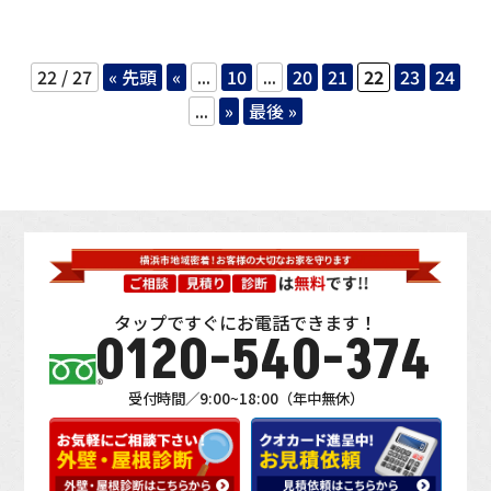
22 / 27
« 先頭
«
...
10
...
20
21
22
23
24
...
»
最後 »
タップですぐにお電話できます！
0120-540-374
受付時間／9:00~18:00（年中無休）