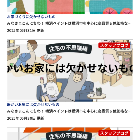
お家づくりに欠かせないもの
みなさまこんにちわ！ 横浜ペイントは横浜市を中心に高品質＆低価格な外壁塗装・屋根工事・雨漏り修理をご提供する専門店です。 横浜ペイントのブログをご覧頂きありがとうございます♪ 前回は「お家に欠かせないもの」についてでしたが今回は「お家づくりに欠かせないもの」 について解説させて頂きます 家づくりに欠かせないもの 「家を建てる」とは、単に建物をつくるという作業ではなく、人生の基盤となる空間を創造することです。家は日々の暮らしの舞台であり、家族との時間を重ね、安心して過ごせる場所でなければなりません。 しかし、理想的な家を実現するには、想像以上に多くの要素を検討しなければなりません。ただデザインが良ければいいというものでもなく、耐久性、安全性、快適性、さらには将来を見据えたプランニングまで、多角的な視点が求められます。 ここでは、家づくりにおいて本当に欠かせない基本的な要素について、７つの視点からご紹介します。 1. 安全性・耐久性 家の最も基本的な役割は「人の命を守ること」です。特に日本のように地震や台風が多い国では、災害に強い構造が絶対条件となります。 耐震構造・制震装置の導入 現代の建築では、建築基準法の耐震基準に適合しているだけでなく、さらに耐震等級を上げたり、制震・免震装置を取り入れたりすることで、万が一の際の被害を最小限に抑える工夫が求められています。 構造材の品質と施工精度 使用する木材や鉄骨、コンクリートの品質も家の寿命に直結します。さらにそれらを適切に施工する職人の技術と管理体制も重要です。 2. 立地と土地選び 家づくりの成否を大きく左右するのが「土地選び」です。立地は日々の生活の利便性だけでなく、資産価値や安全性にも関わってきます。 生活利便性（駅・学校・スーパー・病院などへのアクセス） 自然災害リスク（洪水、液状化、土砂災害の可能性など） 将来性と周辺環境（再開発の計画、住民層、騒音・治安） 土地選びは「今の暮らし」だけでなく、「10年後・20年後の暮らし」を見据えて判断することが大切です。 3. 間取りとライフスタイルの一致 良い家とは「暮らしやすい家」です。家族構成、生活習慣、将来の変化などを考慮して、間取りや空間の使い方を計画する必要があります。 小さな子どもがいる家庭では、視線が届くリビング中心の動線が理想的 共働き世帯では、家事動線の短縮や収納の充実が重要 高齢者との同居や老後を見据える場合は、バリアフリー設計が必要 間取りは単に「部屋数を決める」ことではなく、「どんなふうに日常を過ごしたいか」を形にするプロセスです。 4. 住宅設備・エネルギー環境 現代の住宅では、快適性や効率性を高めるための設備の選択も非常に重要になっています。 断熱性能・気密性：冷暖房効率に直結し、光熱費にも影響 高効率給湯器・太陽光発電・蓄電池：エコで災害時にも強い IoT住宅設備：スマートロック、遠隔操作可能な家電など また、設備の選択は「メンテナンスコスト」や「将来的な交換のしやすさ」まで考慮すべきです。 5. 予算管理と資金計画 どれだけ理想を描いても、予算の枠を超えてしまっては計画は破綻してしまいます。家づくりにおいて、資金計画は非常に現実的かつ重要な要素です。 土地代・建築費・諸経費の把握（登記費用、ローン手数料、火災保険など） 住宅ローンの選択と返済計画（変動金利か固定金利か、繰り上げ返済の可能性など） 将来的な支出への備え（修繕費、固定資産税、子どもの教育費） 理想に近づけるためには、どこにお金をかけ、どこを抑えるかのメリハリが必要です。 6. 信頼できる専門家・施工会社との連携 家づくりは、建て主ひとりではできません。建築士、設計士、工務店、ハウスメーカー、職人など、多くの専門家の知識と経験を活かす必要があります。 自分たちの希望を丁寧に聞いてくれる建築士・営業担当かどうか 無理な営業をせず、リスクやデメリットもきちんと説明してくれるか 完成後も長く付き合えるような信頼関係が築けるか 人と人との「相性」は、家づくりを円滑に進めるうえでとても大きな要素になります。 7. 災害・環境への配慮と将来への視点 最近では、「災害時の対応」「環境への配慮」「未来の暮らしへの適応性」も重要な視点です。 防災設備（耐震・制震・非常用電源・備蓄スペース） ZEH（ゼロ・エネルギー・ハウス）対応 高齢化・子の独立・リフォームを見据えた柔軟な設計 100年時代ともいわれる今、家は「長く住み続ける」ことが前提となります。目先の便利さだけでなく、「家族の成長」や「人生の変化」に柔軟に対応できることが、これからの家に求められる条件です。 おわりに 家づくりは、単なる建築ではなく、「暮らしをデザインする行為」です。 耐震性・快適性・利便性・コスト管理・将来の視点――どれひとつ欠けても、理想の家とは言えません。 すべてを完璧にすることは難しいかもしれませんが、「何を大切にしたいのか」という自分なりの軸を持っておくことで、ぶれない家づくりが可能になります。 これから家を建てようとしている方も、将来に備えて情報を集めている方も、 ぜひじっくりと、「自分にとって本当に必要な家とは何か？」を考えてみることが大切ですね！ 次回は、子育て世代のお家づくりを書いてみますのでぜひお楽しみに♪
2025年05月31日 更新
スタッフブログ
暖かいお家には欠かせないもの
みなさまこんにちわ！ 横浜ペイントは横浜市を中心に高品質＆低価格な外壁塗装・屋根工事・雨漏り修理をご提供する専門店です。 横浜ペイントのブログをご覧頂きありがとうございます♪ 今回は、塗装には欠かせない足場について詳しく解説させて頂きます！ 本日のテーマはお家に欠かせないものについてです♪ お家には欠かせないもの 人間にとって「住まい」は単なる雨風をしのぐ場所ではありません。生活の基盤であり、心身を休める場所であり、家族との絆を育む場所でもあります。現代の暮らしにおいて、「お家には欠かせないもの」は多岐にわたりますが、ここではその中でも特に重要とされる要素について、生活・機能・安全・心の面から総合的に考察してみたいと思います。 1. 安全と安心を確保する「住居の構造と立地」 まず最も基本的かつ重要な要素は、「安全性」です。地震の多い日本において、耐震性の高い構造は家を建てる際に最優先されるべき要素です。阪神淡路大震災や東日本大震災の経験を経て、多くの家庭で地震対策が重要視されるようになりました。また、台風や豪雨の影響を受けやすい地域では、浸水対策や強風への備えも不可欠です。 さらに、治安や生活インフラも見逃せません。いくら立派な家を建てても、周囲の環境が悪ければ快適な生活は望めません。スーパーや病院、学校へのアクセス、公共交通機関の充実度なども、お家を考える上で欠かせない条件です。 2. 快適な暮らしを支える「インフラと設備」 家の中での生活を支えるためには、電気・水道・ガスといった基本的なインフラの整備が必須です。これらがなければ、日々の生活は成り立ちません。加えて、インターネット環境も今や生活に欠かせないインフラの一つです。テレワークやオンライン学習が一般化した現代では、安定したネット回線の有無が生活の質を大きく左右します。 また、住宅内の設備も重要です。エアコンや換気設備、断熱性の高い窓などは、季節に応じた快適な温度・湿度を保つために必要です。キッチンやバスルーム、トイレといった水回りの清潔さや使いやすさも、暮らしの満足度に直結します。 3. 心を癒す「プライベート空間とパーソナルスペース」 家は、外の世界で受けたストレスを癒す「心の避難所」でもあります。そのためには、リラックスできるプライベート空間が必要です。たとえば、自分の趣味に没頭できる書斎や作業部屋、読書用のスペース、心地よい音楽を聴くためのリビングなどは、生活の質を豊かにします。 また、家族と共に暮らす家においても、それぞれの個人が自分の時間を持てるような「パーソナルスペース」があることが理想です。家族とのコミュニケーションを深める共有スペースと、個人の時間を大切にするための空間。この両方のバランスがとれてこそ、真に快適な住まいといえるでしょう。 4. 家族を支える「コミュニケーションの場」 お家は、家族の絆を育む大切な場所でもあります。リビングやダイニングは、家族が自然に集まる場として設計されることが多いですが、ただ物理的に同じ空間にいるだけでは意味がありません。家族が一緒に食事をし、会話を交わし、日々の出来事を共有できるような空間づくりが重要です。 近年は核家族化が進み、それぞれの生活時間がバラバラになりがちですが、それでも意識的に「家族が顔を合わせる時間」を設けることで、お互いを理解し、助け合える関係が築かれます。 5. 非常時への備え お家には、「いざという時の備え」も欠かせません。災害時の避難経路の確認や、防災グッズの備蓄、非常用電源などを整えておくことは、命を守る上で非常に重要です。特に、地震・台風・豪雨が頻発する日本では、これらの備えが日常の一部として意識されるようになってきました。 また、近年では防犯対策も重視され、防犯カメラやスマートロック、センサーライトなどを設置する家庭も増えています。こうした設備は家族の安全を守るだけでなく、安心して日々を過ごすための支えになります。 6. 環境と共存する意識 地球環境への配慮も、現代の住まいに求められる要素です。省エネ性能の高い家電や、太陽光発電の導入、断熱材による冷暖房効率の向上などは、光熱費の削減だけでなく、持続可能な社会の実現にも貢献します。最近では、ゼロ・エネルギー・ハウス（ZEH）やスマートホームといった概念も普及しつつあります。 また、ガーデニングや家庭菜園を通じて自然とのつながりを感じることで、心の豊かさを育むことにもつながります。自然のある暮らしは、単なる装飾以上の価値を住まいにもたらすのです。 おわりに 「お家には欠かせないもの」は、単なるモノの集合ではありません。それは、安心して暮らせる安全性、生活を支える機能性、心を癒す空間、家族との絆、そして非常時への備えや環境への配慮といった、多くの要素が複雑に絡み合って形成される「暮らしの器」なのです。 どんなに立派な建物でも、そこに住まう人々が安心し、幸せを感じられなければ、真に「良い家」とは言えません。時代や価値観が変化しても、「人が人らしく生きるための場所」としての家の本質は、きっとこれからも変わることはないですね！ 次回は、お家作るのに欠かせないものについて解説して行きます♪
2025年05月30日 更新
スタッフブログ