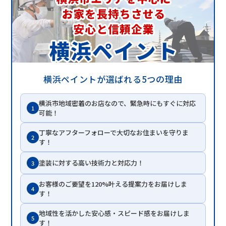
横浜ペイントが選ばれる5つの理由
横浜市地域密着のお店なので、緊急時にもすぐに対応
1
可能！
丁寧なアフターフォローで大切なお住まいを守りま
2
す！
塗装に対する高い技術力と対応力！
3
お客様のご要望を120%叶える提案力をお届けしま
4
す！
地域性を活かした安心感・スピード感をお届けしま
5
す！