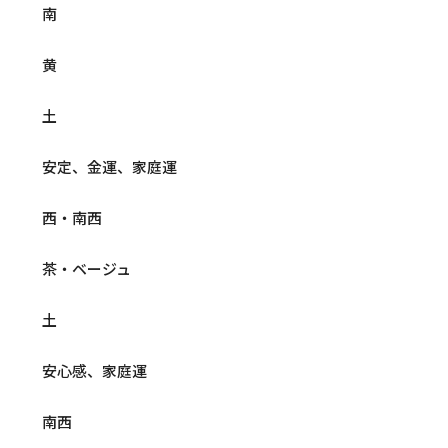
南
黄
土
安定、金運、家庭運
西・南西
茶・ベージュ
土
安心感、家庭運
南西