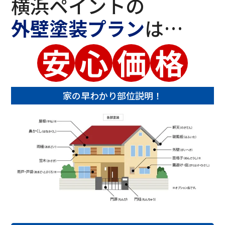
横浜ペイントの
外壁塗装プラン
は…
安
心
価
格
家の早わかり部位説明！