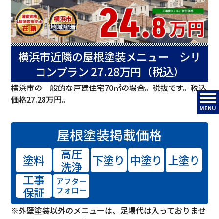
横浜市近隣の屋根塗装メニュー シリ
コンプラン 27.28万円（税込）
横浜市の一般的な戸建住宅70㎡の場合。税抜です。税込
価格27.28万円。
MENU
屋根塗装
掲載価格
高圧
塗料
下塗り
中塗り
上塗り
洗浄
工事
アフター
保証
フォロー
※外壁塗装以外のメニューは、足場代は入っておりませ