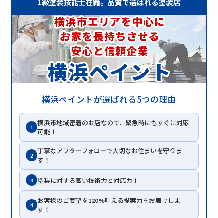
1級塗装技能士在籍。品質で選ばれる塗装店
横浜ペイントが選ばれる5つの理由
横浜市地域密着のお店なので、緊急時にもすぐに対応
1
可能！
丁寧なアフターフォローで大切なお住まいを守りま
2
す！
塗装に対する高い技術力と対応力！
3
お客様のご要望を120%叶える提案力をお届けしま
4
す！