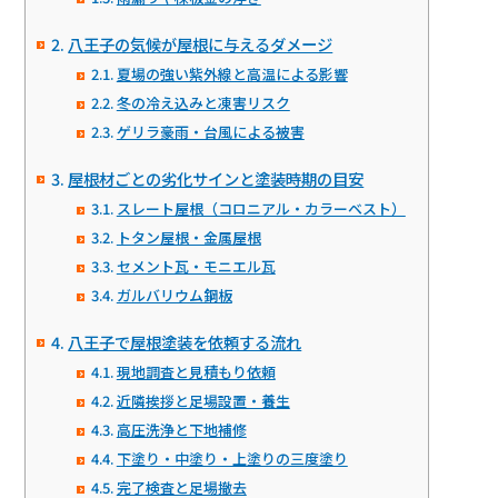
八王子の気候が屋根に与えるダメージ
夏場の強い紫外線と高温による影響
冬の冷え込みと凍害リスク
ゲリラ豪雨・台風による被害
屋根材ごとの劣化サインと塗装時期の目安
スレート屋根（コロニアル・カラーベスト）
トタン屋根・金属屋根
セメント瓦・モニエル瓦
ガルバリウム鋼板
八王子で屋根塗装を依頼する流れ
現地調査と見積もり依頼
近隣挨拶と足場設置・養生
高圧洗浄と下地補修
下塗り・中塗り・上塗りの三度塗り
完了検査と足場撤去