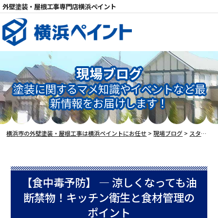
外壁塗装・屋根工事専門店横浜ペイント
現場ブログ
電話
塗装に関するマメ知識やイベントなど最
新情報をお届けします！
横浜市の外壁塗装・屋根工事は横浜ペイントにお任せ
>
現場ブログ
>
スタッフブログ
【食中毒予防】 ― 涼しくなっても油
断禁物！キッチン衛生と食材管理の
ポイント